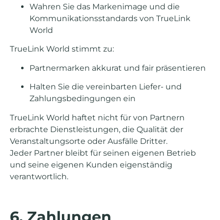
Wahren Sie das Markenimage und die
Kommunikationsstandards von TrueLink
World
TrueLink World stimmt zu:
Partner­m­a­r­k­e­n­ ak­k­u­r­a­t und f­a­i­r pr­ä­s­e­n­t­i­e­r­e­n
Halten Sie die vereinbarten Liefer- und
Zahlungsbedingungen ein
TrueLink World haftet nicht für von Partnern
erbrachte Dienstleistungen, die Qualität der
Veranstaltungsorte oder Ausfälle Dritter.
Jeder Partner bleibt für seinen eigenen Betrieb
und seine eigenen Kunden eigenständig
verantwortlich.
6. Zahlungen