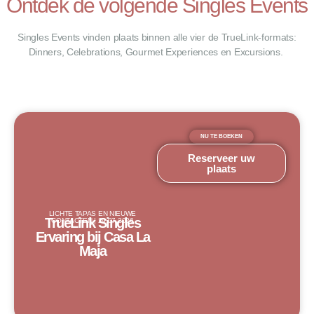
Ontdek de volgende Singles Events
Singles Events vinden plaats binnen alle vier de TrueLink-formats:
Dinners, Celebrations, Gourmet Experiences en Excursions.
NU TE BOEKEN
Reserveer uw
plaats
LICHTE TAPAS EN NIEUWE
TrueLink Singles
CONTACTEN | 29.07.2026
Ervaring bij Casa La
Maja