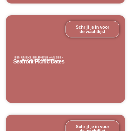
Schrijf je in voor
de wachtlijst
EEN UNIEKE BELEVENIS AAN ZEE ·
Seafront Picnic Dates
WACHTLIJST GEOPEND
Schrijf je in voor
de wachtlijst