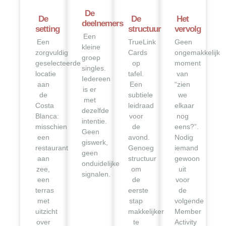
De
De
De
Het
deelnemers
setting
structuur
vervolg
Een
Een
TrueLink
Geen
kleine
zorgvuldig
Cards
ongemakkelijk
groep
geselecteerde
op
moment
singles.
locatie
tafel.
van
Iedereen
aan
Een
“zien
is er
de
subtiele
we
met
Costa
leidraad
elkaar
dezelfde
Blanca:
voor
nog
intentie.
misschien
de
eens?”.
Geen
een
avond.
Nodig
giswerk,
restaurant
Genoeg
iemand
geen
aan
structuur
gewoon
onduidelijke
zee,
om
uit
signalen.
een
de
voor
terras
eerste
de
met
stap
volgende
uitzicht
makkelijker
Member
over
te
Activity