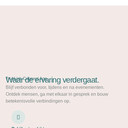
Waar de ervaring verdergaat.
TrueLink Connect App
Blijf verbonden voor, tijdens en na evenementen.
Ontdek mensen, ga met elkaar in gesprek en bouw
betekenisvolle verbindingen op.