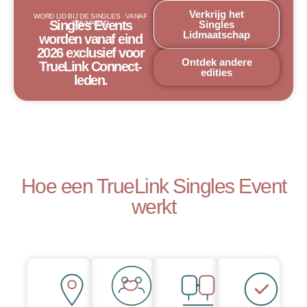
Verkrijg het
WORD LID BIJ DE SINGLES · VANAF
Singles Events
Singles
€45/MAAND
Lidmaatschap
worden vanaf eind
2026 exclusief voor
Ontdek andere
TrueLink Connect-
edities
leden.
Hoe een TrueLink Singles Event
werkt