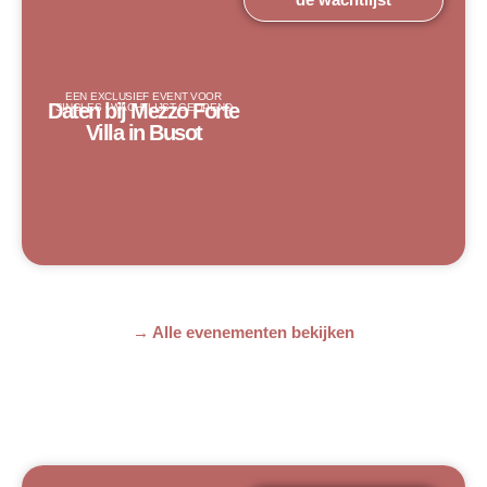
EEN EXCLUSIEF EVENT VOOR
Daten bij Mezzo Forte
SINGLES · WACHTLIJST GEOPEND
Villa in Busot
→ Alle evenementen bekijken