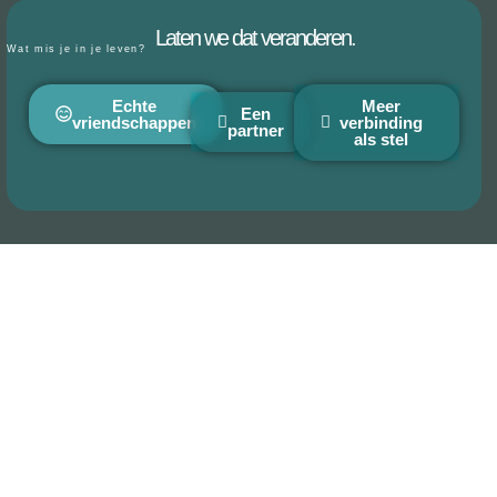
Laten we dat veranderen.
Wat mis je in je leven?
Echte
Meer
Een
vriendschappen
verbinding
partner
als stel