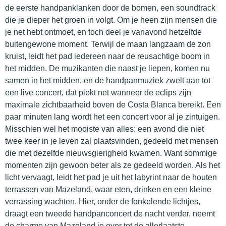
de eerste handpanklanken door de bomen, een soundtrack
die je dieper het groen in volgt. Om je heen zijn mensen die
je net hebt ontmoet, en toch deel je vanavond hetzelfde
buitengewone moment. Terwijl de maan langzaam de zon
kruist, leidt het pad iedereen naar de reusachtige boom in
het midden. De muzikanten die naast je liepen, komen nu
samen in het midden, en de handpanmuziek zwelt aan tot
een live concert, dat piekt net wanneer de eclips zijn
maximale zichtbaarheid boven de Costa Blanca bereikt. Een
paar minuten lang wordt het een concert voor al je zintuigen.
Misschien wel het mooiste van alles: een avond die niet
twee keer in je leven zal plaatsvinden, gedeeld met mensen
die met dezelfde nieuwsgierigheid kwamen. Want sommige
momenten zijn gewoon beter als ze gedeeld worden. Als het
licht vervaagt, leidt het pad je uit het labyrint naar de houten
terrassen van Mazeland, waar eten, drinken en een kleine
verrassing wachten. Hier, onder de fonkelende lichtjes,
draagt een tweede handpanconcert de nacht verder, neemt
de charme van Mazeland je over tot de allerlaatste