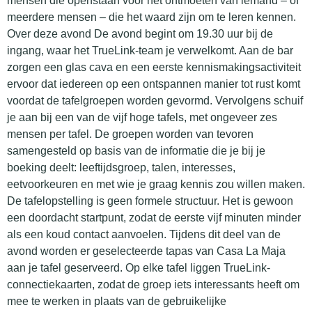
mensen die openstaan voor het ontmoeten van iemand – of
meerdere mensen – die het waard zijn om te leren kennen.
Over deze avond De avond begint om 19.30 uur bij de
ingang, waar het TrueLink-team je verwelkomt. Aan de bar
zorgen een glas cava en een eerste kennismakingsactiviteit
ervoor dat iedereen op een ontspannen manier tot rust komt
voordat de tafelgroepen worden gevormd. Vervolgens schuif
je aan bij een van de vijf hoge tafels, met ongeveer zes
mensen per tafel. De groepen worden van tevoren
samengesteld op basis van de informatie die je bij je
boeking deelt: leeftijdsgroep, talen, interesses,
eetvoorkeuren en met wie je graag kennis zou willen maken.
De tafelopstelling is geen formele structuur. Het is gewoon
een doordacht startpunt, zodat de eerste vijf minuten minder
als een koud contact aanvoelen. Tijdens dit deel van de
avond worden er geselecteerde tapas van Casa La Maja
aan je tafel geserveerd. Op elke tafel liggen TrueLink-
connectiekaarten, zodat de groep iets interessants heeft om
mee te werken in plaats van de gebruikelijke